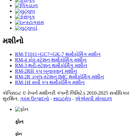
મશીનો
RM-T1011+GC7+GK-7 થર્મોફોર્મિંગ મશીન
RM-4 ફોર-સ્ટેશન થર્મોફોર્મિંગ મશીન
RM-3 થ્રી-સ્ટેશન થર્મોફોર્મિંગ મશીન
RM-2RH કપ બનાવવાનું મશીન
RM-2R ડબલ-સ્ટેશન IMC થર્મોફોર્મિંગ મશીન
RM-1H સર્વો કપ થર્મોફોર્મિંગ મશીન
કૉપિરાઇટ © રેબર્ન મશીનરી કંપની લિમિટેડ 2010-2025 સર્વાધિકાર
સુરક્ષિત.
ગરમ ઉત્પાદનો
-
સાઇટમેપ
-
એએમપી મોબાઇલ
ફોન
ફોન