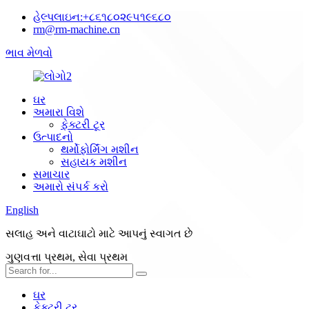
હેલ્પલાઇન:
+૮૬૧૮૦૨૯૫૧૯૬૮૦
rm@rm-machine.cn
ભાવ મેળવો
ઘર
અમારા વિશે
ફેક્ટરી ટૂર
ઉત્પાદનો
થર્મોફોર્મિંગ મશીન
સહાયક મશીન
સમાચાર
અમારો સંપર્ક કરો
English
સલાહ અને વાટાઘાટો માટે આપનું સ્વાગત છે
ગુણવત્તા પ્રથમ, સેવા પ્રથમ
ઘર
ફેક્ટરી ટૂર