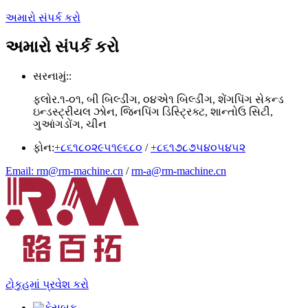
અમારો સંપર્ક કરો
અમારો સંપર્ક કરો
સરનામું::
ફ્લોર.૧-૦૧, બી બિલ્ડીંગ, ૦૪એ૧ બિલ્ડીંગ, શેંગપિંગ સેકન્ડ
ઇન્ડસ્ટ્રીયલ ઝોન, જિનપિંગ ડિસ્ટ્રિક્ટ, શાન્તોઉ સિટી,
ગુઆંગડોંગ, ચીન
ફોન:
+૮૬૧૮૦૨૯૫૧૯૬૮૦
/
+૮૬૧૭૮૭૫૪૦૫૪૫૨
Email: rm@rm-machine.cn
/
rm-a@rm-machine.cn
ટોકુહમાં પ્રવેશ કરો