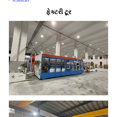
ફેક્ટરી ટૂર