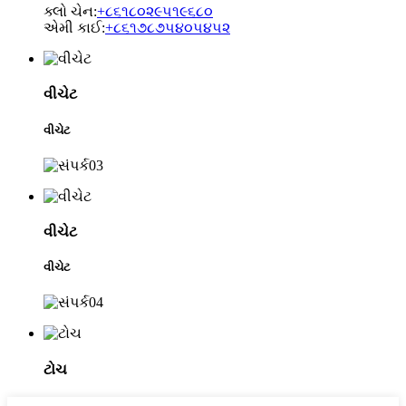
ક્લો ચેન:
+૮૬૧૮૦૨૯૫૧૯૬૮૦
એમી કાઈ:
+૮૬૧૭૮૭૫૪૦૫૪૫૨
વીચેટ
વીચેટ
વીચેટ
વીચેટ
ટોચ