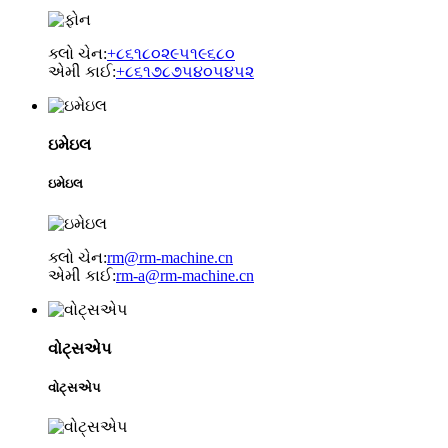
ક્લો ચેન:
+૮૬૧૮૦૨૯૫૧૯૬૮૦
એમી કાઈ:
+૮૬૧૭૮૭૫૪૦૫૪૫૨
ઇમેઇલ
ઇમેઇલ
ક્લો ચેન:
rm@rm-machine.cn
એમી કાઈ:
rm-a@rm-machine.cn
વોટ્સએપ
વોટ્સએપ