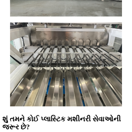
શું તમને કોઈ પ્લાસ્ટિક મશીનરી સેવાઓની
જરૂર છે?